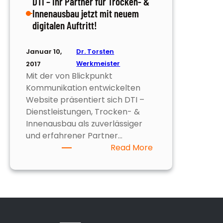
DTI – Ihr Partner für Trocken- &
Innenausbau jetzt mit neuem
digitalen Auftritt!
Januar 10,
Dr. Torsten
Werkmeister
2017
Mit der von Blickpunkt
Kommunikation entwickelten
Website präsentiert sich DTI –
Dienstleistungen, Trocken- &
Innenausbau als zuverlässiger
und erfahrener Partner…
:
Read More
DTI
–
Ihr
Partner
für
Trocken-